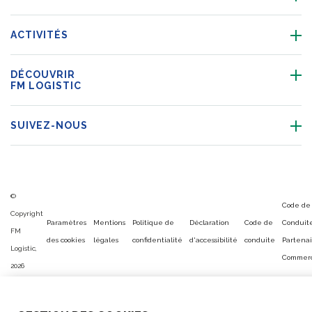
ACTIVITÉS
DÉCOUVRIR
FM LOGISTIC
SUIVEZ-NOUS
©
Code de
Copyright
Paramètres
Mentions
Politique de
Déclaration
Code de
Conduit
FM
des cookies
légales
confidentialité
d'accessibilité
conduite
Partenai
Logistic,
Commerc
2026