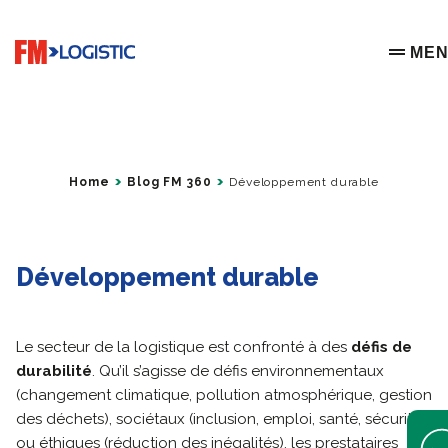
Go to home page
ME
OPEN 
Home
Blog FM 360
Développement durable
Développement durable
Le secteur de la logistique est confronté à des
défis de
durabilité
. Qu’il s’agisse de défis environnementaux
(changement climatique, pollution atmosphérique, gestion
des déchets), sociétaux (inclusion, emploi, santé, sécurité)
Open 
ou éthiques (réduction des inégalités), les prestataires