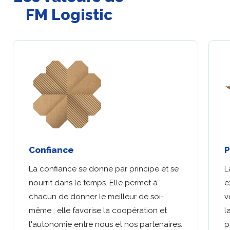
FM Logistic
Confiance
P
La confiance se donne par principe et se
L
nourrit dans le temps. Elle permet à
e
chacun de donner le meilleur de soi-
v
même ; elle favorise la coopération et
l
l'autonomie entre nous et nos partenaires.
p