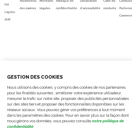
Paramètres
Mentions
Politique de
Déclaration
Code de
Conduit
FM
des cookies
légales
confidentialité
d'accessibilité
conduite
Partenai
Logistic,
Commerc
2026
GESTION DES COOKIES
Nous utilisons des cookies, y compris des cookies de nos partenaires
pour les finalités suivantes : améliorer votre expérience utilisateur,
mesurer le trafic sur notre site, proposer des publicités personnalisées
sur des sites tiers et proposer des fonctionnalités disponibles sur les
réseaux sociaux. Vous pouvez gérer vos préférences à tout moment
dans les paramètres des cookies. Pour en savoir plus sur la façon dont
nous gérons vos données, vous pouvez consulte
notre politique de
confidentialité
.