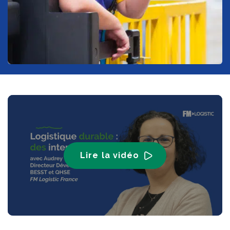
Lire la vidéo
-49:30
Play
Mute
Enter
fullscr