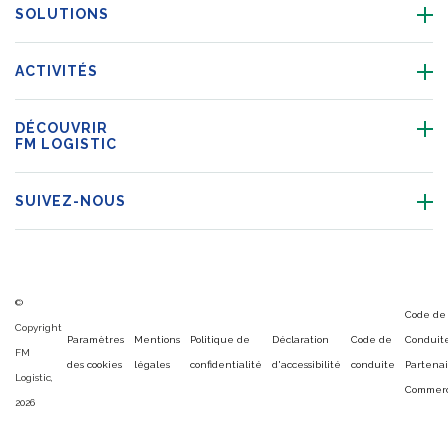
SOLUTIONS
ACTIVITÉS
DÉCOUVRIR
FM LOGISTIC
SUIVEZ-NOUS
©
Code de
Copyright
Paramètres
Mentions
Politique de
Déclaration
Code de
Conduit
FM
des cookies
légales
confidentialité
d'accessibilité
conduite
Partenai
Logistic,
Commerc
2026