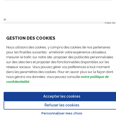
©
Code de
Copyright
Paramètres
Mentions
Politique de
Déclaration
Code de
Conduit
FM
des cookies
légales
confidentialité
d'accessibilité
conduite
Partenai
GESTION DES COOKIES
Logistic,
Commerc
2026
Nous utilisons des cookies, y compris des cookies de nos partenaires
pour les finalités suivantes : améliorer votre expérience utilisateur,
mesurer le trafic sur notre site, proposer des publicités personnalisées
sur des sites tiers et proposer des fonctionnalités disponibles sur les
réseaux sociaux. Vous pouvez gérer vos préférences à tout moment
dans les paramètres des cookies. Pour en savoir plus sur la façon dont
nous gérons vos données, vous pouvez consulte
notre politique de
confidentialité
.
Accepter les cookies
Refuser les cookies
Go to
Personnaliser mes choix