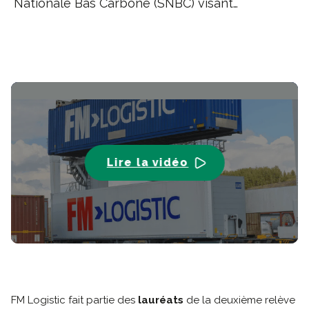
Nationale Bas Carbone (SNBC) visant…
Lire la vidéo
-01:38
Play
Mute
Ente
full
FM Logistic fait partie des
lauréats
de la deuxième relève