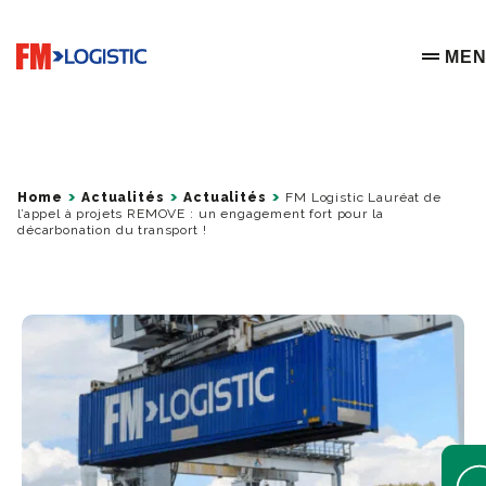
Go to home page
ME
OPEN 
Home
Actualités
Actualités
FM Logistic Lauréat de
l’appel à projets REMOVE : un engagement fort pour la
décarbonation du transport !
Open 