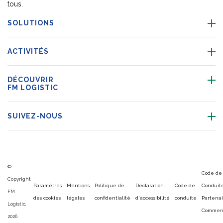
tous.
SOLUTIONS
ACTIVITÉS
DÉCOUVRIR
FM LOGISTIC
SUIVEZ-NOUS
©
Code de
Copyright
Paramètres
Mentions
Politique de
Déclaration
Code de
Conduit
FM
des cookies
légales
confidentialité
d'accessibilité
conduite
Partenai
Logistic,
Commerc
2026