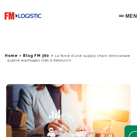
Go to home page
ME
OPEN 
Home
Blog FM 360
La force d’une supply chain omnicanale
: quatre avantages clés à découvrir
Open 