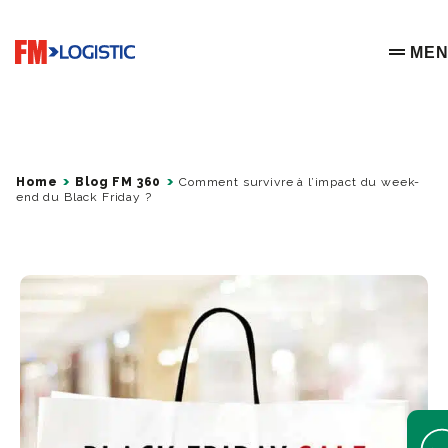
Go to home page
ME
OPEN 
Home
Blog FM 360
Comment survivre à l’impact du week-
end du Black Friday ?
Open 