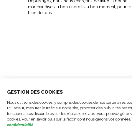
Depuis 1967, nous nous efforçons de livrer la bonne
marchandise, au bon endroit, au bon moment, pour le
bien de tous.
GESTION DES COOKIES
© Copyright FM Logistic,
Paramètres des
Ment
Nous utilisons des cookies, y compris des cookies de nos partenaires pour
2026
cookies
légal
utilisateur, mesurer le trafic sur notre site, proposer des publicités perso
fonctionnalités disponibles sur les réseaux sociaux. Vous pouvez gérer
cookies. Pour en savoir plus sur la façon dont nous gérons vos données
confidentialité
.