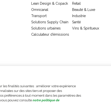
Lean Design & Copack
Retail
Omnicanal
Beauté & Luxe
Transport
Industrie
Solutions Supply Chain
Santé
Solutions urbaines
Vins & Spiritueux
Calculateur d’émissions
ions
Politique de
Déclaration
Cod
 les finalités suivantes : améliorer votre expérience
es
confidentialité
d'accessibilité
con
nnalisées sur des sites tiers et proposer des
 vos préférences à tout moment dans les paramètres des
, vous pouvez consulte
notre politique de