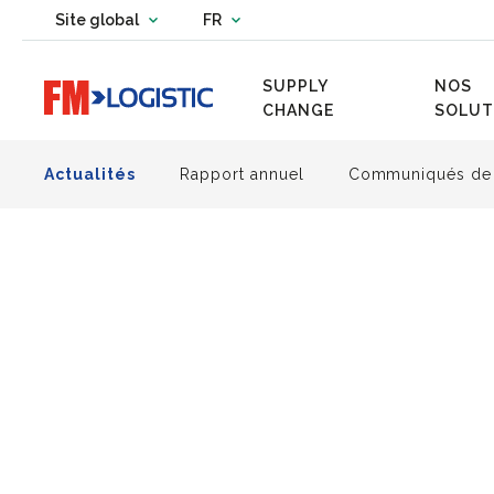
Change country website
Site global
FR
Change language
SUPPLY
NOS
Go to home page
CHANGE
SOLUT
Actualités
Rapport annuel
Communiqués de