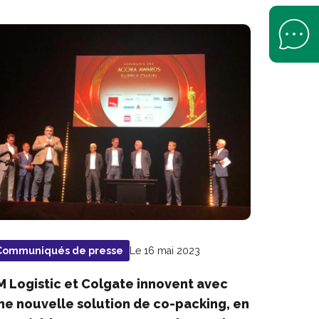
Open Help 
Le 16 mai 2023
Communiqués de presse
M Logistic et Colgate innovent avec
ne nouvelle solution de co-packing, en