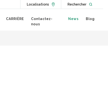
Go to Locations page
Open websit
Localisations
Rechercher
CARRIÈRE
Contactez-
News
Blog
nous