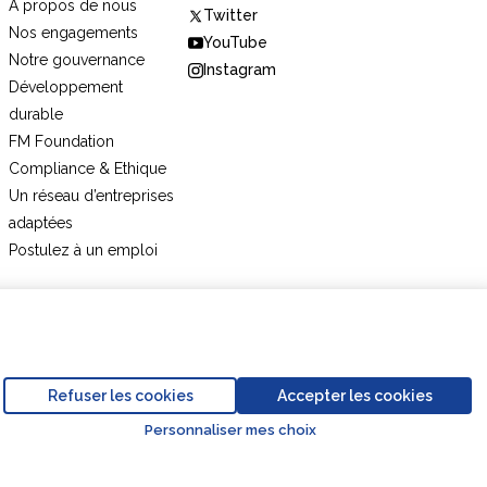
A propos de nous
Twitter
Nos engagements
YouTube
Notre gouvernance
Instagram
Développement
durable
FM Foundation
Compliance & Ethique
Un réseau d’entreprises
adaptées
Postulez à un emploi
e de
Code de Conduite Partenaires
duite
Commerciaux
Refuser les cookies
Accepter les cookies
Personnaliser mes choix
Go to top o