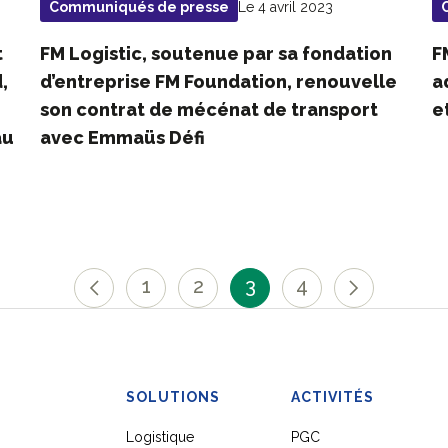
Le 4 avril 2023
Communiqués de presse
t
FM Logistic, soutenue par sa fondation
F
,
d’entreprise FM Foundation, renouvelle
a
son contrat de mécénat de transport
e
au
avec Emmaüs Défi
1
2
3
4
SOLUTIONS
ACTIVITÉS
Logistique
PGC